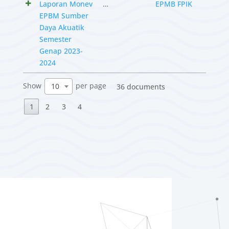
Laporan Monev
…
EPMB FPIK
EPBM Sumber
Daya Akuatik
Semester
Genap 2023-
2024
Show
per page
10
36 documents
1
2
3
4