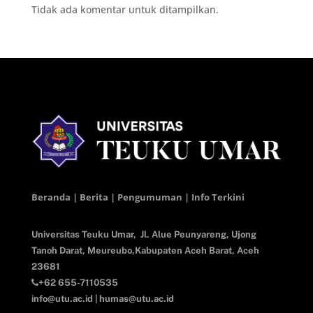
Tidak ada komentar untuk ditampilkan.
Beranda | Berita | Pengumuman | Info Terkini
Universitas Teuku Umar,
Jl. Alue Peunyareng, Ujong
Tanoh Darat,
Meureubo,Kabupaten Aceh Barat,
Aceh
23681
+62 655-7110535
info@utu.ac.id
|
humas@utu.ac.id