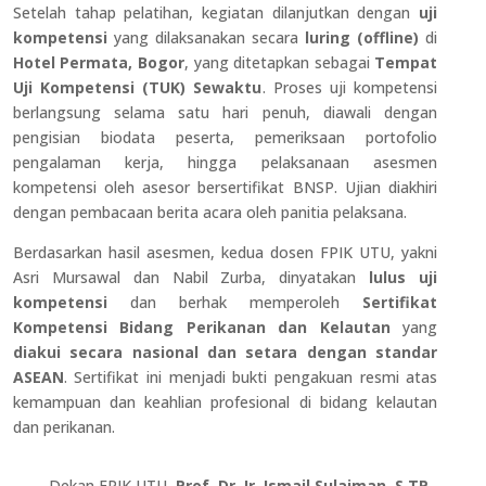
Setelah tahap pelatihan, kegiatan dilanjutkan dengan
uji
kompetensi
yang dilaksanakan secara
luring (offline)
di
Hotel Permata, Bogor
, yang ditetapkan sebagai
Tempat
Uji Kompetensi (TUK) Sewaktu
. Proses uji kompetensi
berlangsung selama satu hari penuh, diawali dengan
pengisian biodata peserta, pemeriksaan portofolio
pengalaman kerja, hingga pelaksanaan asesmen
kompetensi oleh asesor bersertifikat BNSP. Ujian diakhiri
dengan pembacaan berita acara oleh panitia pelaksana.
Berdasarkan hasil asesmen, kedua dosen FPIK UTU, yakni
Asri Mursawal dan Nabil Zurba, dinyatakan
lulus uji
kompetensi
dan berhak memperoleh
Sertifikat
Kompetensi Bidang Perikanan dan Kelautan
yang
diakui secara nasional dan setara dengan standar
ASEAN
. Sertifikat ini menjadi bukti pengakuan resmi atas
kemampuan dan keahlian profesional di bidang kelautan
dan perikanan.
Dekan FPIK UTU,
Prof. Dr. Ir. Ismail Sulaiman, S.TP.,