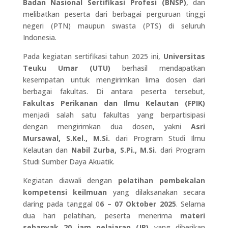
Badan Nasional Sertifikasi Profesi (BNSP)
, dan
melibatkan peserta dari berbagai perguruan tinggi
negeri (PTN) maupun swasta (PTS) di seluruh
Indonesia.
Pada kegiatan sertifikasi tahun 2025 ini,
Universitas
Teuku Umar (UTU)
berhasil mendapatkan
kesempatan untuk mengirimkan lima dosen dari
berbagai fakultas. Di antara peserta tersebut,
Fakultas Perikanan dan Ilmu Kelautan (FPIK)
menjadi salah satu fakultas yang berpartisipasi
dengan mengirimkan dua dosen, yakni
Asri
Mursawal, S.Kel., M.Si.
dari Program Studi Ilmu
Kelautan dan
Nabil Zurba, S.Pi., M.Si.
dari Program
Studi Sumber Daya Akuatik.
Kegiatan diawali dengan
pelatihan pembekalan
kompetensi keilmuan
yang dilaksanakan secara
daring pada tanggal 0
6 – 07 Oktober 2025
. Selama
dua hari pelatihan, peserta menerima
materi
sebanyak 20 jam pelajaran (JP)
yang diberikan