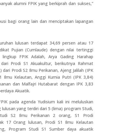
anyak alumni FPIK yang berkiprah dan sukses,”
si bagi orang lain dan menciptakan lapangan
luruhan lulusan terdapat 34,69 persen atau 17
ikat Pujian (Cumlaude) dengan nilai tertinggi
i lingkup FPIK Adalah, Arya Gading Harahap
dari Prodi S1 Akuakultur, berikutnya Rahmat
) dari Prodi S2 Ilmu Perikanan, Ajeng Jalilah (IPK
S1 Ilmu Kelautan, Anggi Kurnia Putri (IPK 3,84)
ikanan dan Malfajri Hutabarat dengan IPK 3,83
berdaya Akuatik.
FPIK pada agenda Yudisium kali ini meluluskan
lulusan yang terdiri dari 5 (lima) program Studi,
tudi S2 Ilmu Perikanan 2 orang, S1 Prodi
ak 17 Orang lulusan, Prodi S1 Ilmu Kelautan
ng, Program Studi S1 Sumber daya akuatik