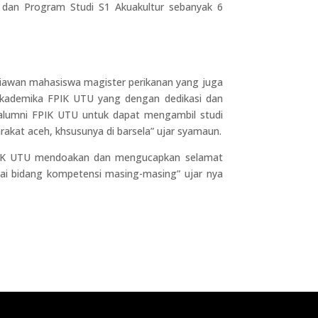
 dan Program Studi S1 Akuakultur sebanyak 6
siawan mahasiswa magister perikanan yang juga
s akademika FPIK UTU yang dengan dedikasi dan
k alumni FPIK UTU untuk dapat mengambil studi
akat aceh, khsusunya di barsela” ujar syamaun.
r FPIK UTU mendoakan dan mengucapkan selamat
suai bidang kompetensi masing-masing” ujar nya