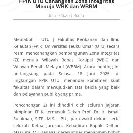
FPIK UTU Canangkan Zona Integritas
Menuju WBK dan WBBM
19 Jun 2025
|
Berita
Meulaboh – UTU | Fakultas Perikanan dan Ilmu
Kelautan (FPIK) Universitas Teuku Umar (UTU) secara
resmi mencanangkan pembangunan Zona Integritas
(ZI) menuju Wilayah Bebas Korupsi (WBK) dan
Wilayah Bersih Melayani (WBBM). Acara penting ini
berlangsung pada Selasa, 18 Juni 2025, di
lingkungan FPIK UTU, menandai komitmen kuat
fakultas dalam mewujudkan tata kelola yang baik
dan pelayanan publik yang prima.
Pencanangan ZI ini dihadiri oleh seluruh jajaran
pimpinan FPIK, termasuk Dekan Prof. Dr. Ir. Ismail
Sulaiman, S.TP, M.Sc. IPU., para wakil dekan, serta
seluruh Ketua Jurusan. Kehadiran Bapak Delfian
Masrura, M.T.sebagai narasumber menambah bobot