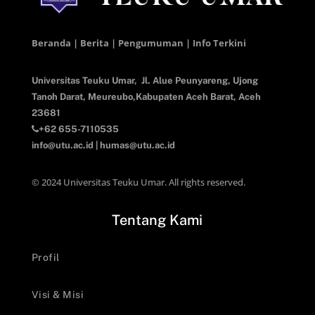
Beranda | Berita | Pengumuman | Info Terkini
Universitas Teuku Umar,
Jl. Alue Peunyareng, Ujong
Tanoh Darat,
Meureubo,Kabupaten Aceh Barat,
Aceh
23681
+62 655-7110535
info@utu.ac.id
|
humas@utu.ac.id
© 2024 Universitas Teuku Umar. All rights reserved.
Tentang Kami
Profil
Visi & Misi