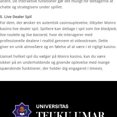
andre. De interaktive funktioner gør det muligt for deltagerne at
chatte og strategisere under spillet.
5. Live Dealer Spil
For dem, der ønsker en autentisk casinouplevelse, tilbyder Monro
kasino live dealer spil. Spillere kan deltage i spil som
live blackjack
,
live roulette
og
live baccarat
, hvor de interagerer med
professionelle dealere i realtid gennem et videostream. Dette
giver en unik atmosfære og en følelse af at være i et rigtigt kasino.
Uanset hvilket spil du vælger på Monro kasino, kan du være
sikker på en underholdende og givende oplevelse med mange
spændende funktioner, der holder dig engageret i timevis.