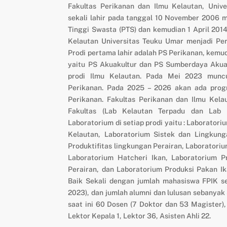
Fakultas Perikanan dan Ilmu Kelautan, Univ
sekali lahir pada tanggal 10 November 2006 
Tinggi Swasta (PTS) dan kemudian 1 April 2014
Kelautan Universitas Teuku Umar menjadi Per
Prodi pertama lahir adalah PS Perikanan, kemud
yaitu PS Akuakultur dan PS Sumberdaya Akua
prodi Ilmu Kelautan. Pada Mei 2023 mun
Perikanan. Pada 2025 – 2026 akan ada progr
Perikanan. Fakultas Perikanan dan Ilmu Kela
Fakultas (Lab Kelautan Terpadu dan Lab 
Laboratorium di setiap prodi yaitu : Laborator
Kelautan, Laboratorium Sistek dan Lingkung
Produktifitas lingkungan Perairan, Laboratoriu
Laboratorium Hatcheri Ikan, Laboratorium P
Perairan, dan Laboratorium Produksi Pakan Ika
Baik Sekali dengan jumlah mahasiswa FPIK s
2023), dan jumlah alumni dan lulusan sebanyak
saat ini 60 Dosen (7 Doktor dan 53 Magister),
Lektor Kepala 1, Lektor 36, Asisten Ahli 22.