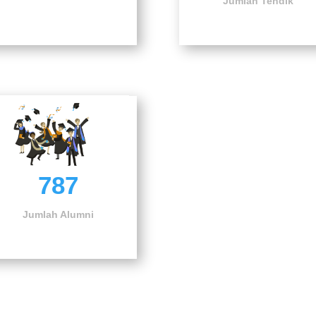
Jumlah Tendik
787
Jumlah Alumni